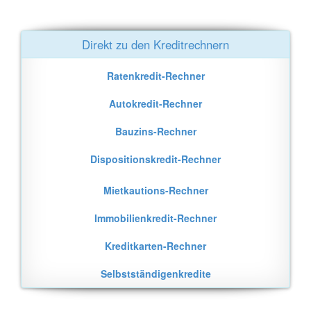
Direkt zu den Kreditrechnern
Ratenkredit-Rechner
Autokredit-Rechner
Bauzins-Rechner
Dispositionskredit-Rechner
Mietkautions-Rechner
Immobilienkredit-Rechner
Kreditkarten-Rechner
Selbstständigenkredite