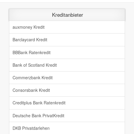
Kreditanbieter
auxmoney Kredit
Barclaycard Kredit
BBBank Ratenkredit
Bank of Scotland Kredit
Commerzbank Kredit
Consorsbank Kredit
Creditplus Bank Ratenkredit
Deutsche Bank PrivatKredit
DKB Privatdarlehen