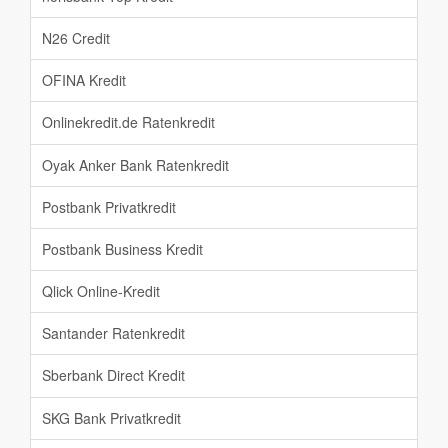
N26 Credit
OFINA Kredit
Onlinekredit.de Ratenkredit
Oyak Anker Bank Ratenkredit
Postbank Privatkredit
Postbank Business Kredit
Qlick Online-Kredit
Santander Ratenkredit
Sberbank Direct Kredit
SKG Bank Privatkredit