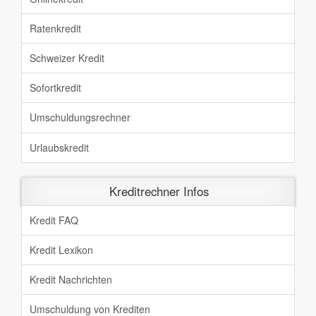
Ratenkredit
Schweizer Kredit
Sofortkredit
Umschuldungsrechner
Urlaubskredit
Kreditrechner Infos
Kredit FAQ
Kredit Lexikon
Kredit Nachrichten
Umschuldung von Krediten