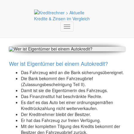
Toggle
navigation
Wer ist Eigentümer bei einem Autokredit?
Das Fahrzeug wird an die Bank sicherungsübereignet.
Die Bank bekommt den Fahrzeugbrief
(Zulassungsbescheinigung Teil II).
Damit ist sie die Eigentümerin des Fahrzeugs.
Das Finanzinstitut hat beschränkte Rechte.
Es darf es das Auto bei einer ordnungsgemäßen
Kreditrückzahlung nicht weiterverkaufen.
Der Kreditnehmer bleibt der Besitzer.
Er hat das Fahrzeug zur freien Verfügung.
Mit der kompletten Tilgung des Kredits bekommt der
Besitzer den Fahrzeugbrief zurück.