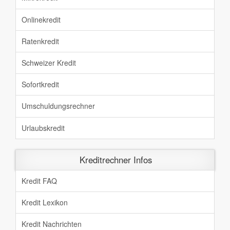
Onlinekredit
Ratenkredit
Schweizer Kredit
Sofortkredit
Umschuldungsrechner
Urlaubskredit
Kreditrechner Infos
Kredit FAQ
Kredit Lexikon
Kredit Nachrichten