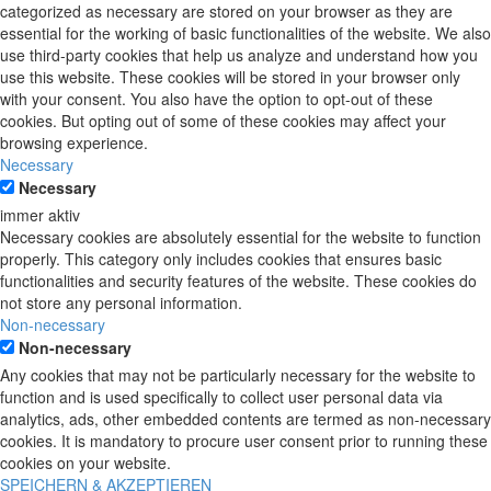
categorized as necessary are stored on your browser as they are
essential for the working of basic functionalities of the website. We also
use third-party cookies that help us analyze and understand how you
use this website. These cookies will be stored in your browser only
with your consent. You also have the option to opt-out of these
cookies. But opting out of some of these cookies may affect your
browsing experience.
Necessary
Necessary
immer aktiv
Necessary cookies are absolutely essential for the website to function
properly. This category only includes cookies that ensures basic
functionalities and security features of the website. These cookies do
not store any personal information.
Non-necessary
Non-necessary
Any cookies that may not be particularly necessary for the website to
function and is used specifically to collect user personal data via
analytics, ads, other embedded contents are termed as non-necessary
cookies. It is mandatory to procure user consent prior to running these
cookies on your website.
SPEICHERN & AKZEPTIEREN