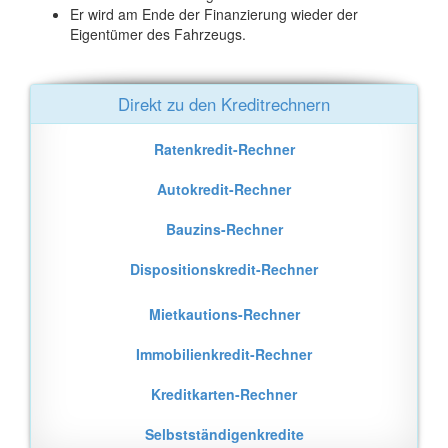
Er wird am Ende der Finanzierung wieder der
Eigentümer des Fahrzeugs.
Direkt zu den Kreditrechnern
Ratenkredit-Rechner
Autokredit-Rechner
Bauzins-Rechner
Dispositionskredit-Rechner
Mietkautions-Rechner
Immobilienkredit-Rechner
Kreditkarten-Rechner
Selbstständigenkredite