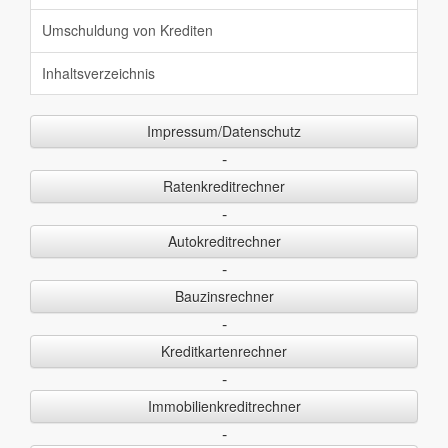
Umschuldung von Krediten
Inhaltsverzeichnis
Impressum/Datenschutz
-
Ratenkreditrechner
-
Autokreditrechner
-
Bauzinsrechner
-
Kreditkartenrechner
-
Immobilienkreditrechner
-