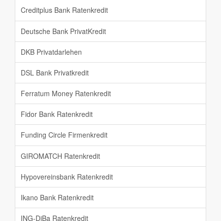
Creditplus Bank Ratenkredit
Deutsche Bank PrivatKredit
DKB Privatdarlehen
DSL Bank Privatkredit
Ferratum Money Ratenkredit
Fidor Bank Ratenkredit
Funding Circle Firmenkredit
GIROMATCH Ratenkredit
Hypovereinsbank Ratenkredit
Ikano Bank Ratenkredit
ING-DiBa Ratenkredit