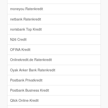
moneyou Ratenkredit
netbank Ratenkredit
norisbank Top Kredit
N26 Credit
OFINA Kredit
Onlinekredit.de Ratenkredit
Oyak Anker Bank Ratenkredit
Postbank Privatkredit
Postbank Business Kredit
Qlick Online-Kredit