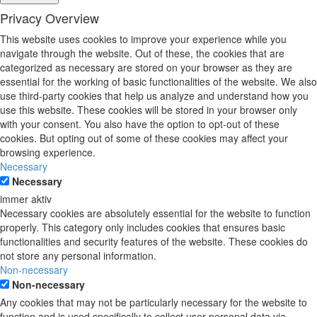
Privacy Overview
This website uses cookies to improve your experience while you
navigate through the website. Out of these, the cookies that are
categorized as necessary are stored on your browser as they are
essential for the working of basic functionalities of the website. We also
use third-party cookies that help us analyze and understand how you
use this website. These cookies will be stored in your browser only
with your consent. You also have the option to opt-out of these
cookies. But opting out of some of these cookies may affect your
browsing experience.
Necessary
Necessary
immer aktiv
Necessary cookies are absolutely essential for the website to function
properly. This category only includes cookies that ensures basic
functionalities and security features of the website. These cookies do
not store any personal information.
Non-necessary
Non-necessary
Any cookies that may not be particularly necessary for the website to
function and is used specifically to collect user personal data via