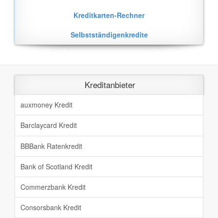
Kreditkarten-Rechner
Selbstständigenkredite
Kreditanbieter
auxmoney Kredit
Barclaycard Kredit
BBBank Ratenkredit
Bank of Scotland Kredit
Commerzbank Kredit
Consorsbank Kredit