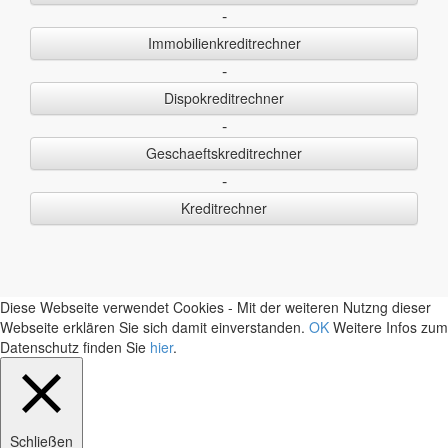
-
Immobilienkreditrechner
-
Dispokreditrechner
-
Geschaeftskreditrechner
-
Kreditrechner
Diese Webseite verwendet Cookies - Mit der weiteren Nutzng dieser
Webseite erklären Sie sich damit einverstanden.
OK
Weitere Infos zum
Datenschutz finden Sie
hier
.
Schließen