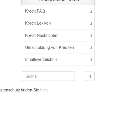
Kredit FAQ
Kredit Lexikon
Kredit Nachrichten
Umschuldung von Krediten
Inhaltsverzeichnis
atenschutz finden Sie
hier
.