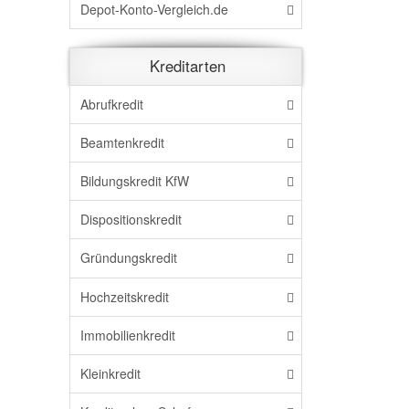
Depot-Konto-Vergleich.de
Kreditarten
Abrufkredit
Beamtenkredit
Bildungskredit KfW
Dispositionskredit
Gründungskredit
Hochzeitskredit
Immobilienkredit
Kleinkredit