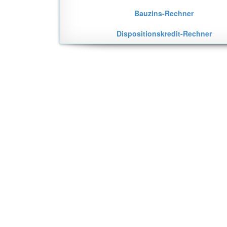
Bauzins-Rechner
Dispositionskredit-Rechner