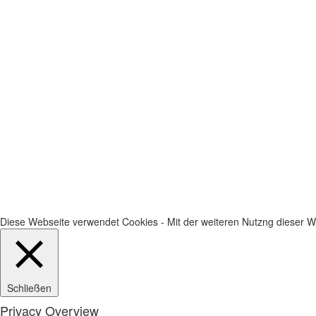
Diese Webseite verwendet Cookies - Mit der weiteren Nutzng dieser We
Schließen
Privacy Overview