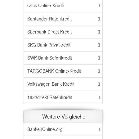
Qlick Online-Kredit
Santander Ratenkredit
Sberbank Direct Kredit
SKG Bank Privatkredit
SWK Bank Sofortkredit
TARGOBANK Online-Kredit
Volkswagen Bank Kredit
1822direkt Ratenkredit
Weitere Vergleiche
BankenOnline.org