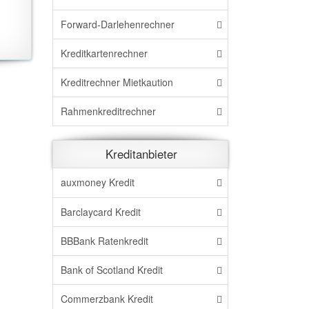
Forward-Darlehenrechner
Kreditkartenrechner
Kreditrechner Mietkaution
Rahmenkreditrechner
Kreditanbieter
auxmoney Kredit
Barclaycard Kredit
BBBank Ratenkredit
Bank of Scotland Kredit
Commerzbank Kredit