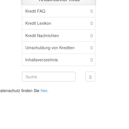
Kredit FAQ
Kredit Lexikon
Kredit Nachrichten
Umschuldung von Krediten
Inhaltsverzeichnis
atenschutz finden Sie
hier
.