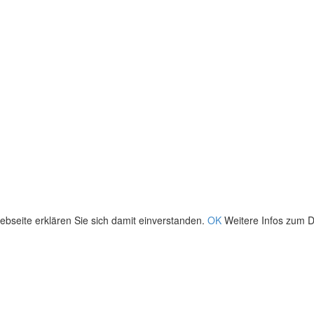
bseite erklären Sie sich damit einverstanden.
OK
Weitere Infos zum D