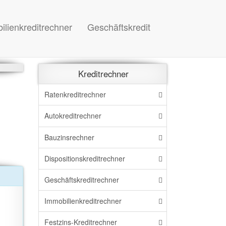
ilienkreditrechner
Geschäftskredit
Kreditrechner
Ratenkreditrechner
Autokreditrechner
Bauzinsrechner
Dispo
sitions
kreditrechner
Geschäftskreditrechner
Immo
bilien
kreditrechner
Festzins-Kreditrechner