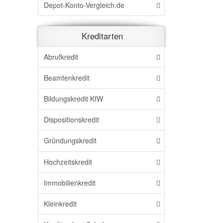
Depot-Konto-Vergleich.de
Kreditarten
Abrufkredit
Beamtenkredit
Bildungskredit KfW
Dispositionskredit
Gründungskredit
Hochzeitskredit
Immobilienkredit
Kleinkredit