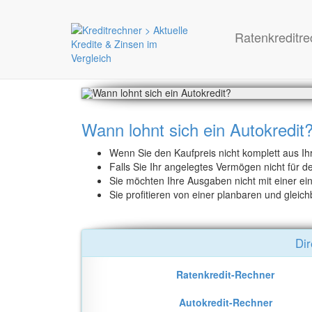
Ratenkreditre
Wann lohnt sich ein Autokredit
Wenn Sie den Kaufpreis nicht komplett aus I
Falls Sie Ihr angelegtes Vermögen nicht für
Sie möchten Ihre Ausgaben nicht mit einer e
Sie profitieren von einer planbaren und gleic
Dir
Ratenkredit-Rechner
Autokredit-Rechner