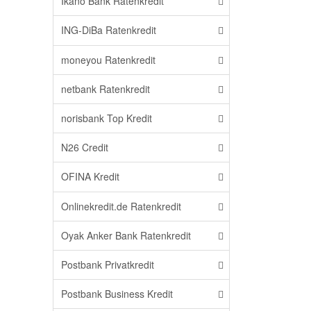
Ikano Bank Ratenkredit
ING-DiBa Ratenkredit
moneyou Ratenkredit
netbank Ratenkredit
norisbank Top Kredit
N26 Credit
OFINA Kredit
Onlinekredit.de Ratenkredit
Oyak Anker Bank Ratenkredit
Postbank Privatkredit
Postbank Business Kredit