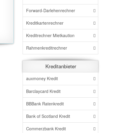
Forward-Darlehenrechner
Kreditkartenrechner
Kreditrechner Mietkaution
Rahmenkreditrechner
Kreditanbieter
auxmoney Kredit
Barclaycard Kredit
BBBank Ratenkredit
Bank of Scotland Kredit
Commerzbank Kredit