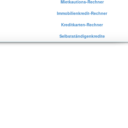
Mietkautions-Rechner
Immobilienkredit-Rechner
Kreditkarten-Rechner
Selbstständigenkredite