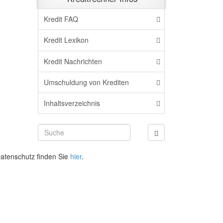
Kredit FAQ
Kredit Lexikon
Kredit Nachrichten
Umschuldung von Krediten
Inhaltsverzeichnis
atenschutz finden Sie
hier
.