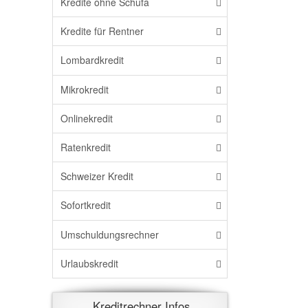
Kredite ohne Schufa
Kredite für Rentner
Lombardkredit
Mikrokredit
Onlinekredit
Ratenkredit
Schweizer Kredit
Sofortkredit
Umschuldungsrechner
Urlaubskredit
Kreditrechner Infos