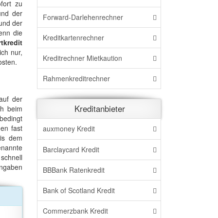
fort zu
und der
Forward-Darlehenrechner
rund der
enn die
Kreditkartenrechner
tkredit
ch nur,
Kreditrechner Mietkaution
osten.
Rahmenkreditrechner
auf der
Kreditanbieter
ch beim
bedingt
en fast
auxmoney Kredit
bis dem
genannte
Barclaycard Kredit
 schnell
angaben
BBBank Ratenkredit
Bank of Scotland Kredit
Commerzbank Kredit