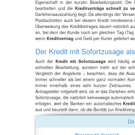
Eigenschaft in der kurzen Bearbeitungszeit. Di
bearbeiten und die
Kreditverträge schnell zu v
Darlehensauszahlung liegt. Da allerdings der Versan
Postlaufzeiten auch bei diesem Kredit mindestens 
Überweisung des Kreditbetrages dauert natürlich 
an, bei dem der Kunde noch am gleichen Tag (Tag d
wenn
Kreditvertrag
und Geld per Kurier geliefert w
Der Kredit mit Sofortzusage als
Auch der
Kredit mit Sofortzusage
wird häufig al
schnellen Bearbeitung, sondern mehr auf der schn
Vergleich der Angebote – beachten, dass die Ausz
immer schneller als bei einem ganz normalen Kons
immer innerhalb eines sehr kurzen Zeitraumes
Antragsteller mitgeteilt wird, ob er das Darlehen er
Sofortzusage, die natürlich keineswegs automatisch 
erfolgen, weil die Banken ein automatisches
Kredi
aus und beurteilt dann, ob die Bonität zur Kreditver
Dir