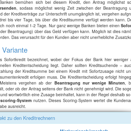
e Banken bemühen sich bei diesem Kredit, den Antrag möglichst so
ersenden
, sodass möglichst wenig Zeit zwischen der Beantragung 
d der Kreditverträge zur Unterschrift unumgänglich ist, vergehen aufg
drei bis vier Tage, bis über die Kreditsumme verfügt werden kann. D
auch noch einmal 1-2 Tage. Nur ganz wenige Banken bieten einen
Sofor
er Beantragung) über das Geld verfügen kann. Möglich ist dies nämli
erden. Das verursacht für den Kunden aber nicht unerhebliche Zusatzk
 Variante
s Sofortkredit bezeichnet, wobei der Fokus der Bank hier weniger 
ellen Kreditentscheidung liegt. Daher sollten Kreditsuchende – au
ahlung der Kreditsumme bei einem Kredit mit Sofortzusage nicht un
umentenkredit erfolgen muss. Die Kreditentscheidung erfolgt hingeg
. Meistens vergehen ab der
Beantragung nur wenige Minuten
, 
hält, oder ob der Antrag seitens der Bank nicht genehmigt wird. Die so
und wortwörtlich eine Zusage beinhaltet, kann in der Regel deshalb so
tscoring-System
nutzen. Dieses Scoring-System wertet die Kunden
gabe ausreicht.
ekt zu den Kreditrechnern