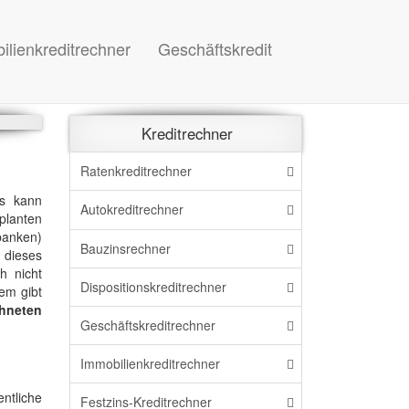
ilienkreditrechner
Geschäftskredit
Kreditrechner
Ratenkreditrechner
as kann
Autokreditrechner
eplanten
banken)
Bauzinsrechner
 dieses
h nicht
Dispo
sitions
kreditrechner
em gibt
chneten
Geschäftskreditrechner
Immo
bilien
kreditrechner
ntliche
Festzins-Kreditrechner