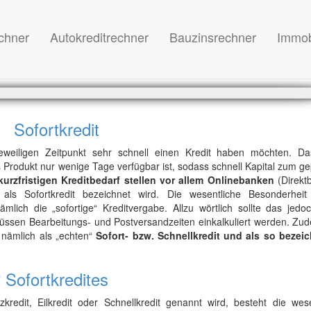
chner
Autokreditrechner
Bauzinsrechner
Immob
Sofortkredit
eweiligen Zeitpunkt sehr schnell einen Kredit haben möchten. D
 Produkt nur wenige Tage verfügbar ist, sodass schnell Kapital zum g
kurzfristigen Kreditbedarf stellen vor allem Onlinebanken
(Direkt
als Sofortkredit bezeichnet wird. Die wesentliche Besonderheit
ch die „sofortige“ Kreditvergabe. Allzu wörtlich sollte das jedoc
sen Bearbeitungs- und Postversandzeiten einkalkuliert werden. Zud
, nämlich als „echten“
Sofort- bzw. Schnellkredit und als so bezei
 Sofortkredites
zkredit, Eilkredit oder Schnellkredit genannt wird, besteht die wese