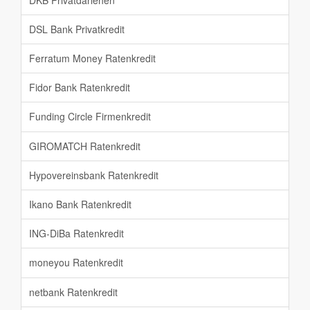
DSL Bank Privatkredit
Ferratum Money Ratenkredit
Fidor Bank Ratenkredit
Funding Circle Firmenkredit
GIROMATCH Ratenkredit
Hypovereinsbank Ratenkredit
Ikano Bank Ratenkredit
ING-DiBa Ratenkredit
moneyou Ratenkredit
netbank Ratenkredit