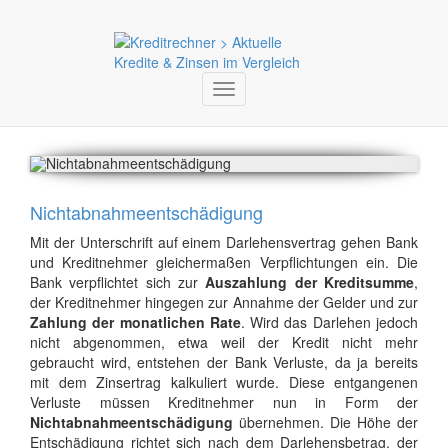
Toggle
navigation
Nichtabnahmeentschädigung
Mit der Unterschrift auf einem Darlehensvertrag gehen Bank
und Kreditnehmer gleichermaßen Verpflichtungen ein. Die
Bank verpflichtet sich zur
Auszahlung der Kreditsumme
,
der Kreditnehmer hingegen zur Annahme der Gelder und zur
Zahlung der monatlichen Rate
. Wird das Darlehen jedoch
nicht abgenommen, etwa weil der Kredit nicht mehr
gebraucht wird, entstehen der Bank Verluste, da ja bereits
mit dem Zinsertrag kalkuliert wurde. Diese entgangenen
Verluste müssen Kreditnehmer nun in Form der
Nichtabnahmeentschädigung
übernehmen. Die Höhe der
Entschädigung richtet sich nach dem Darlehensbetrag, der