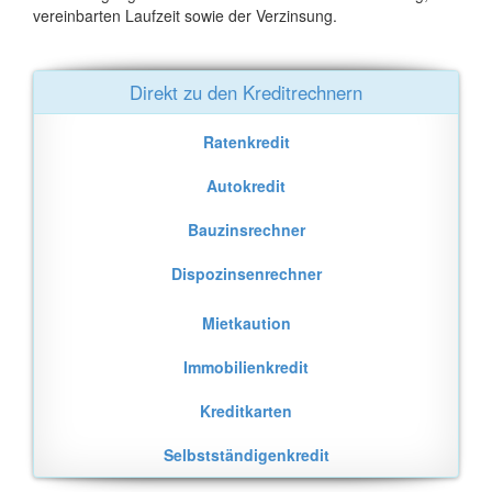
vereinbarten Laufzeit sowie der Verzinsung.
Direkt zu den Kreditrechnern
Ratenkredit
Autokredit
Bauzinsrechner
Dispozinsenrechner
Mietkaution
Immobilienkredit
Kreditkarten
Selbstständigenkredit