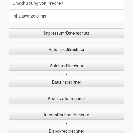
Umschuldung von Krediten
Inhaltsverzeichnis
Impressum/Datenschutz
-
Ratenkreditrechner
-
Autokreditrechner
-
Bauzinsrechner
-
Kreditkartenrechner
-
Immobilienkreditrechner
-
Dispokreditrechner