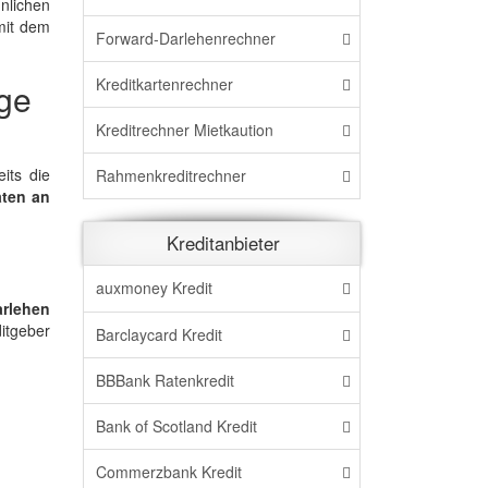
nlichen
mit dem
Forward-Darlehenrechner
Kreditkartenrechner
age
Kreditrechner Mietkaution
its die
Rahmenkreditrechner
aten an
Kreditanbieter
auxmoney Kredit
arlehen
itgeber
Barclaycard Kredit
BBBank Ratenkredit
Bank of Scotland Kredit
Commerzbank Kredit