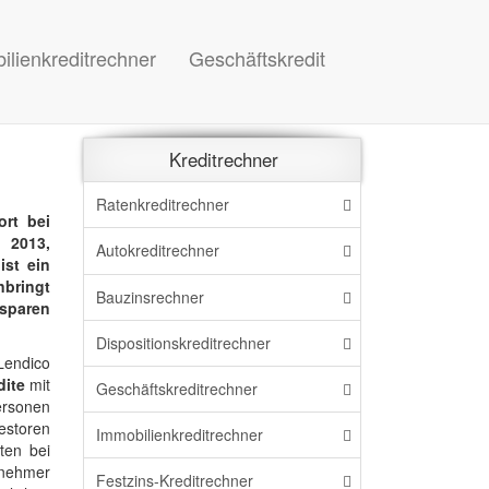
ilienkreditrechner
Geschäftskredit
Kreditrechner
Ratenkreditrechner
ort bei
 2013,
Autokreditrechner
ist ein
nbringt
Bauzinsrechner
 sparen
Dispo
sitions
kreditrechner
Lendico
dite
mit
Geschäftskreditrechner
personen
estoren
Immo
bilien
kreditrechner
ten bei
ernehmer
Festzins-Kreditrechner