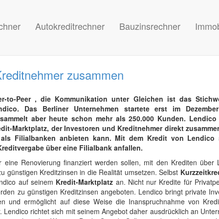
chner
Autokreditrechner
Bauzinsrechner
Immob
d Kreditnehmer zusammen
er-to-Peer , die Kommunikation unter Gleichen ist das Stichw
ndico. Das Berliner Unternehmen startete erst im Dezember
rsammelt aber heute schon mehr als 250.000 Kunden. Lendico 
edit-Marktplatz, der Investoren und Kreditnehmer direkt zusamme
 als Filialbanken anbieten kann. Mit dem Kredit von Lendico
editvergabe über eine Filialbank anfallen.
r eine Renovierung finanziert werden sollen, mit den Krediten über 
u günstigen Kreditzinsen in die Realität umsetzen. Selbst
Kurzzeitkre
endico auf seinem
Kredit-Marktplatz
an. Nicht nur Kredite für Privat
den zu günstigen Kreditzinsen angeboten. Lendico bringt private Inv
n und ermöglicht auf diese Weise die Inanspruchnahme von Kredi
ger. Lendico richtet sich mit seinem Angebot daher ausdrücklich an Unt