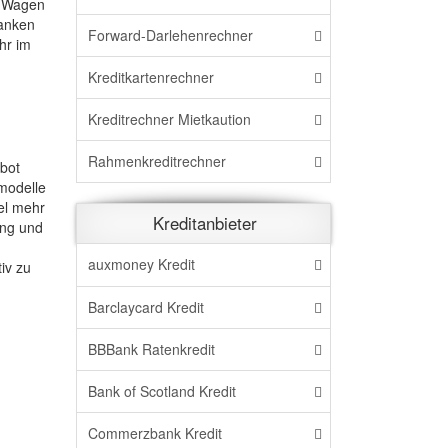
r Wagen
banken
Forward-Darlehenrechner
hr im
Kreditkartenrechner
Kreditrechner Mietkaution
Rahmenkreditrechner
ebot
omodelle
el mehr
Kreditanbieter
ung und
auxmoney Kredit
iv zu
Barclaycard Kredit
BBBank Ratenkredit
Bank of Scotland Kredit
Commerzbank Kredit