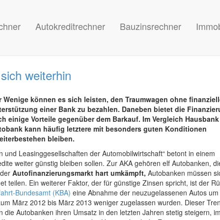
chner
Autokreditrechner
Bauzinsrechner
Immob
sich weiterhin
r Wenige können es sich leisten, den Traumwagen ohne finanziell
terstützung einer Bank zu bezahlen. Daneben bietet die Finanzie
ch einige Vorteile gegenüber dem Barkauf. Im Vergleich Hausbank
tobank kann häufig letztere mit besonders guten Konditionen
eiterbestehen bleiben.
 und Leasinggesellschaften der Automobilwirtschaft“ betont in einem
dite weiter günstig bleiben sollen. Zur AKA gehören elf Autobanken, di
 der
Autofinanzierungsmarkt hart umkämpft,
Autobanken müssen sic
teilen. Ein weiterer Faktor, der für günstige Zinsen spricht, ist der 
tfahrt-Bundesamt (KBA)
eine Abnahme der neuzugelassenen Autos um
traum März 2012 bis März 2013 weniger zugelassen wurden. Dieser Tre
en die Autobanken ihren Umsatz in den letzten Jahren stetig steigern, 