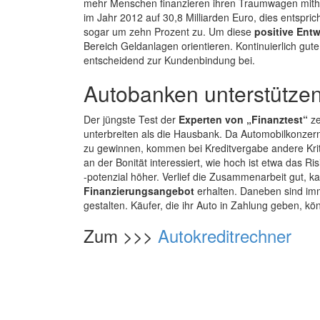
mehr Menschen finanzieren ihren Traumwagen mithil
im Jahr 2012 auf 30,8 Milliarden Euro, dies entspri
sogar um zehn Prozent zu. Um diese
positive Ent
Bereich Geldanlagen orientieren. Kontinuierlich gute
entscheidend zur Kundenbindung bei.
Autobanken unterstütze
Der jüngste Test der
Experten von „Finanztest“
ze
unterbreiten als die Hausbank. Da Automobilkonzern
zu gewinnen, kommen bei Kreditvergabe andere Krite
an der Bonität interessiert, wie hoch ist etwa das
-potenzial höher. Verlief die Zusammenarbeit gut, k
Finanzierungsangebot
erhalten. Daneben sind imm
gestalten. Käufer, die ihr Auto in Zahlung geben, k
Zum >>>
Autokreditrechner