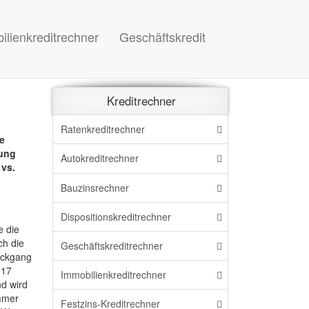
ilienkreditrechner
Geschäftskredit
Kreditrechner
Ratenkreditrechner
e
rung
Autokreditrechner
 vs.
Bauzinsrechner
Dispo
sitions
kreditrechner
e die
h die
Geschäftskreditrechner
Rückgang
 17
Immo
bilien
kreditrechner
nd wird
immer
Festzins-Kreditrechner