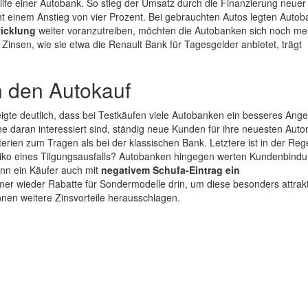
fe einer Autobank. So stieg der Umsatz durch die Finanzierung neue
cht einem Anstieg von vier Prozent. Bei gebrauchten Autos legten Auto
wicklung
weiter voranzutreiben, möchten die Autobanken sich noch me
 Zinsen, wie sie etwa die Renault Bank für Tagesgelder anbietet, trägt
n den Autokauf
igte deutlich, dass bei Testkäufen viele Autobanken ein besseres Ang
e daran interessiert sind, ständig neue Kunden für ihre neuesten Aut
rien zum Tragen als bei der klassischen Bank. Letztere ist in der Reg
 Risiko eines Tilgungsausfalls? Autobanken hingegen werten Kundenbind
ann ein Käufer auch mit
negativem Schufa-Eintrag ein
er wieder Rabatte für Sondermodelle drin, um diese besonders attrakt
önnen weitere Zinsvorteile herausschlagen.