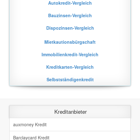
Autokredit-Vergleich
Bauzinsen-Vergleich
Dispozinsen-Vergleich
Mietkautionsbürgschaft
Immobilienkredit-Vergleich
Kreditkarten-Vergleich
Selbstständigenkredit
Kreditanbieter
auxmoney Kredit
Barclaycard Kredit