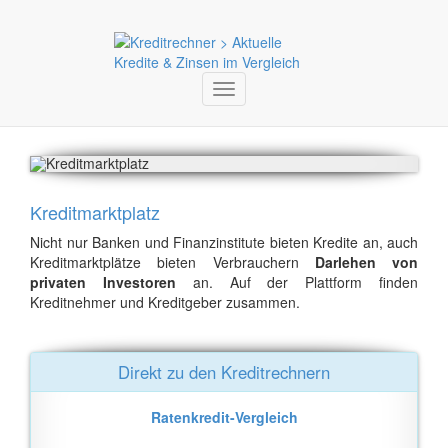
Toggle
navigation
Kreditmarktplatz
Nicht nur Banken und Finanzinstitute bieten Kredite an, auch
Kreditmarktplätze bieten Verbrauchern
Darlehen von
privaten Investoren
an. Auf der Plattform finden
Kreditnehmer und Kreditgeber zusammen.
Direkt zu den Kreditrechnern
Ratenkredit-Vergleich