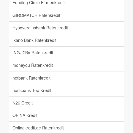
Funding Circle Firmenkredit
GIROMATCH Ratenkredit
Hypovereinsbank Ratenkredit
Ikano Bank Ratenkredit
ING-DiBa Ratenkredit
moneyou Ratenkredit
netbank Ratenkredit
norisbank Top Kredit
N26 Credit
OFINA Kredit
Onlinekredit.de Ratenkredit