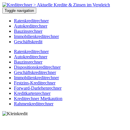
Toggle navigation
Ratenkreditrechner
Autokreditrechner
Bauzinsrechner
Immobilienkreditrechner
Geschäftskredit
Ratenkreditrechner
Autokreditrechner
Bauzinsrechner
Dispo
sitions
kreditrechner
Geschäftskreditrechner
Immo
bilien
kreditrechner
Festzins-Kreditrechner
Forward-Darlehenrechner
Kreditkartenrechner
Kreditrechner Mietkaution
Rahmenkreditrechner