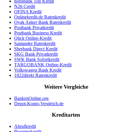
norisbank Top Kredit
N26 Credit
OFINA Kredit
Onlinekredit.de Ratenkredit
Oyak Anker Bank Ratenkredit
Postbank Privatkredit
Postbank Business Kredit
Qlick Online-Kredit
Santander Ratenkredit
Sberbank Direct Kredit
SKG Bank Privatkredit
SWK Bank Sofortkredit
TARGOBANK Online-Kredit
Volkswagen Bank Kredit
1822direkt Ratenkredit
Weitere Vergleiche
BankenOnline.org
Depot-Konto-Vergleich.de
Kreditarten
Abrufkredit
Beamtenkredit