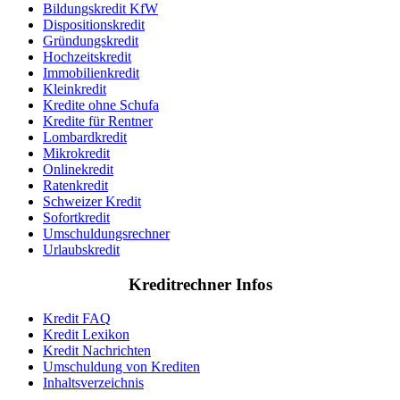
Bildungskredit KfW
Dispositionskredit
Gründungskredit
Hochzeitskredit
Immobilienkredit
Kleinkredit
Kredite ohne Schufa
Kredite für Rentner
Lombardkredit
Mikrokredit
Onlinekredit
Ratenkredit
Schweizer Kredit
Sofortkredit
Umschuldungsrechner
Urlaubskredit
Kreditrechner Infos
Kredit FAQ
Kredit Lexikon
Kredit Nachrichten
Umschuldung von Krediten
Inhaltsverzeichnis