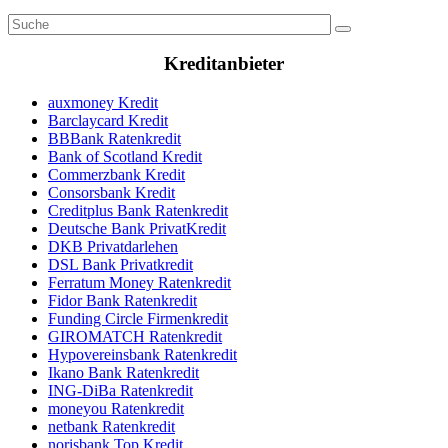
Kreditanbieter
auxmoney Kredit
Barclaycard Kredit
BBBank Ratenkredit
Bank of Scotland Kredit
Commerzbank Kredit
Consorsbank Kredit
Creditplus Bank Ratenkredit
Deutsche Bank PrivatKredit
DKB Privatdarlehen
DSL Bank Privatkredit
Ferratum Money Ratenkredit
Fidor Bank Ratenkredit
Funding Circle Firmenkredit
GIROMATCH Ratenkredit
Hypovereinsbank Ratenkredit
Ikano Bank Ratenkredit
ING-DiBa Ratenkredit
moneyou Ratenkredit
netbank Ratenkredit
norisbank Top Kredit