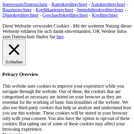
Impressum/Datenschutz
-
Ratenkreditrechner
-
Autokreditrechner
-
Bauzinsrechner
-
Kreditkartenrechner
-
Immobilienkreditrechner
-
Dispokreditrechner
-
Geschaeftskreditrechner
-
Kreditrechner
Diese Webseite verwendet Cookies - Mit der weiteren Nutzng dieser
Webseite erklären Sie sich damit einverstanden.
OK
Weitere Infos
zum Datenschutz finden Sie
hier
.
Schließen
Privacy Overview
This website uses cookies to improve your experience while you
navigate through the website. Out of these, the cookies that are
categorized as necessary are stored on your browser as they are
essential for the working of basic functionalities of the website. We
also use third-party cookies that help us analyze and understand how
you use this website. These cookies will be stored in your browser
only with your consent. You also have the option to opt-out of these
cookies. But opting out of some of these cookies may affect your
browsing experience.