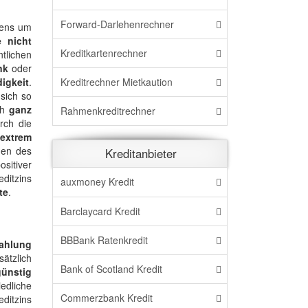
Forward-Darlehenrechner
stens um
e nicht
Kreditkartenrechner
tlichen
nk
oder
Kreditrechner Mietkaution
igkeit
.
sich so
ch
ganz
Rahmenkreditrechner
rch die
 extrem
den des
Kreditanbieter
sitiver
ditzins
auxmoney Kredit
te
.
Barclaycard Kredit
BBBank Ratenkredit
ahlung
ätzlich
Bank of Scotland Kredit
günstig
edliche
Commerzbank Kredit
ditzins