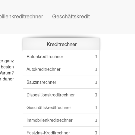
ilienkreditrechner
Geschäftskredit
Kreditrechner
Ratenkreditrechner
er ganz
 besten
Autokreditrechner
Warum?
n daher
Bauzinsrechner
Dispo
sitions
kreditrechner
Geschäftskreditrechner
Immo
bilien
kreditrechner
Festzins-Kreditrechner