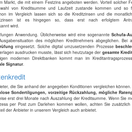
m Markt, die mit einem Festzins angeboten werden. Vorteil solcher Fe
 Auswahl von Kreditsumme und Laufzeit zustande kommen und so 
hon im Vergleich lassen sich so die Kreditzinsen und die monatlic
ditzinsen ist es hingegen so, dass erst nach erfolgtem Ant
annt wird.
rüfungen Anwendung. Üblicherweise wird eine sogenannte
Schufa-Au
usgabensituation des möglichen Kreditnehmers abgeglichen. Bei 
prüfung
eingesetzt. Solche digital umzusetzenden Prozesse
beschle
erlagen ausdrucken musste, lässt sich heutzutage der
gesamte Kredi
nigen modernen Direktbanken kommt man im Kreditantragsprozes
ale Signatur
.
enkredit
ieter, die Sie anhand der angegeben Konditionen vergleichen können.
nlose Sondertilgungen, vorzeitige Rückzahlung, mögliche Rate
weise erst drei Monate nach Auszahlung der Kreditsumme. Wenn Sie mö
zess per Post zum Darlehen kommen wollen, achten Sie zusätzlich 
teil der Anbieter in unserem Vergleich auch anbietet.