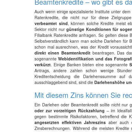
Beamtenkredite – wo gibt es d
Auch wenn einige spezialisierte Institute unter de
Ratenkredite, die nicht nur für diese Zielgrupp
verbeamtet sind
, können solche Kredite meist e
Sektor nicht nur
günstige Konditionen für soge
Filialbank Ratenkredite anfragen. So gelten diese 
Selbstverständlich kann man solche Darlehen für B
schon mal ausrechnen, was der Kredit voraussicht
direkt einen Beamtenkredit
beantragen. Das daue
sogenannte
Webidentifikation und das Fotogra
verkürzt
. Einige Banken bieten eine sogenannte
S
Antrags, andere zahlen schon wenige Stunden 
Kreditentscheidung die Darlehenssumme auf d
ausschlaggebend sind, sind die
Darlehenshöhe und 
Mit diesem Zins können Sie re
Ein Darlehen oder Beamtenkredit sollte nicht nur
oder zur vorzeitigen Rückzahlung
– im Idealfal
gegen bestimmte Risikofaktoren, betreffend die 
angesetzten effektiven Jahreszins
aber auch de
Zinsberechnungen. Während die meisten Kredite 