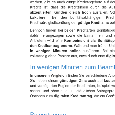
werben, gibt es auch einige Kreditangebote auf de
Kredite ist, dass die Kreditzinsen durch die
akzeptierten Kunden gleich hoch
ausfallen. Sc
kalkulieren. Bei den bonitätsabhängigen Kre
Kreditwürdigkeitsprüfung der
gültige Kreditzins
bek
Dennoch finden bei beiden Kreditarten Bonitätsp
dafür herangezogen sowie die Einnahmen- und A
Anbietern wird eine
Kontoeinsicht als Bonitäts
den Kreditantrag enorm
. Während man früher Unt
in wenigen Minuten online
ausführen. Bei ei
vollständig ohne Papiere aus, etwa durch eine
digit
In wenigen Minuten zum Beamt
In
unserem Vergleich
finden Sie verschiedene Anb
Sie neben einem
günstigen Zins
auch auf
koste
und verzögerten Beginn der Kreditraten, beispiels
schnell und ohne einen umständlichen Antragspro
Optionen zum
digitalen Kreditantrag
, die ein Groß
Bewertungen