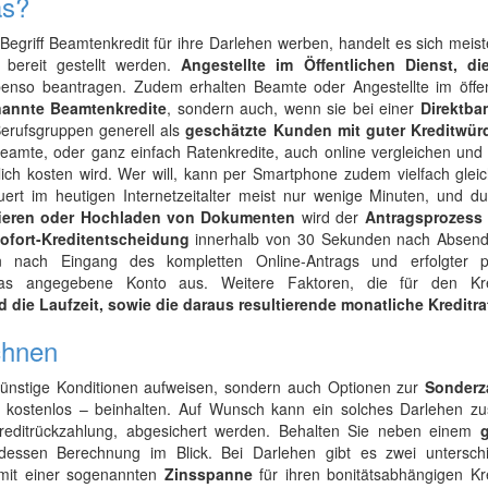
as?
m Begriff Beamtenkredit für ihre Darlehen werben, handelt es sich mei
e bereit gestellt werden.
Angestellte im Öffentlichen Dienst, di
benso beantragen. Zudem erhalten Beamte oder Angestellte im öffen
nannte Beamtenkredite
, sondern auch, wenn sie bei einer
Direktba
Berufsgruppen generell als
geschätzte Kunden mit guter Kreditwürd
eamte, oder ganz einfach Ratenkredite, auch online vergleichen und 
lich kosten wird. Wer will, kann per Smartphone zudem vielfach glei
rt im heutigen Internetzeitalter meist nur wenige Minuten, und du
fieren oder Hochladen von Dokumenten
wird der
Antragsprozess
ofort-Kreditentscheidung
innerhalb von 30 Sekunden nach Absen
nach Eingang des kompletten Online-Antrags und erfolgter po
as angegebene Konto aus. Weitere Faktoren, die für den Kre
die Laufzeit, sowie die daraus resultierende monatliche Kreditra
chnen
 günstige Konditionen aufweisen, sondern auch Optionen zur
Sonderz
l kostenlos – beinhalten. Auf Wunsch kann ein solches Darlehen zus
Kreditrückzahlung, abgesichert werden. Behalten Sie neben einem
ssen Berechnung im Blick. Bei Darlehen gibt es zwei unterschi
mit einer sogenannten
Zinsspanne
für ihren bonitätsabhängigen Kre