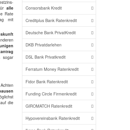
stzins-
für
alle
Consorsbank Kredit
he Rate
rag mit
Creditplus Bank Ratenkredit
Deutsche Bank PrivatKredit
skunft
anderen
DKB Privatdarlehen
unigen
tantrag
DSL Bank Privatkredit
s sogar
Ferratum Money Ratenkredit
Fidor Bank Ratenkredit
 Achten
npausen
Funding Circle Firmenkredit
glichst
auf die
GIROMATCH Ratenkredit
Hypovereinsbank Ratenkredit