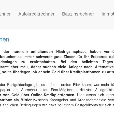
chner
Autokreditrechner
Bauzinsrechner
Immob
rmen
i der nunmehr anhaltenden Niedrigzinsphase haben verm
rbraucher es immer schwerer gute Zinsen für ihr Erspartes od
ldanlagen zu erwirtschaften. Bei den beliebten Tage
esamt eher mau, daher suchen viele Anleger nach Alternativ
ollte überlegen, ob er sein Geld über Kreditplattformen zu attr
oder Festgeldanlage gibt es auf den ersten Blick kaum, wer mehr fü
apiermarkt Ausschau halten. Eine Möglichkeit, die viele Anleger bis
en von Geld über Online-Kreditplattformen
. Hier lassen sich inte
attform als Mittler
zwischen Kreditgeber und Kreditnehmer die Ver
 ähnlichen Bedingungen wie etwa bei einem Festgeldkonto für sich a