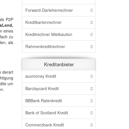
Forward-Darlehenrechner
als P2P
Kreditkartenrechner
ssLend,
in eines
Kreditrechner Mietkaution
nfach zu
en, als
Rahmenkreditrechner
Kreditanbieter
e derart
auxmoney Kredit
htigung
ndite um
Barclaycard Kredit
n.
BBBank Ratenkredit
Bank of Scotland Kredit
Commerzbank Kredit