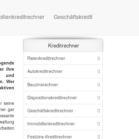
ilienkreditrechner
Geschäftskredit
Kreditrechner
Ratenkreditrechner
ögende
er ihre
Autokreditrechner
s- und
en. Wer
Bauzinsrechner
aktiven
Dispo
sitions
kreditrechner
r seine
her gar
Geschäftskreditrechner
ressante
waltung
Immo
bilien
kreditrechner
rbeiten
Festzins-Kreditrechner