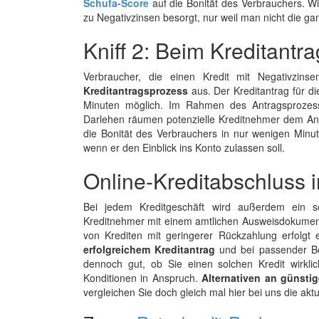
Schufa-Score
auf die Bonität des Verbrauchers. 
zu Negativzinsen besorgt, nur weil man nicht die 
Kniff 2: Beim Kreditantr
Verbraucher, die einen Kredit mit Negativzin
Kreditantragsprozess
aus. Der Kreditantrag für di
Minuten möglich. Im Rahmen des Antragsprozesse
Darlehen räumen potenzielle Kreditnehmer dem Anb
die Bonität des Verbrauchers in nur wenigen Minu
wenn er den Einblick ins Konto zulassen soll.
Online-Kreditabschluss 
Bei jedem Kreditgeschäft wird außerdem ein so
Kreditnehmer mit einem amtlichen Ausweisdokumen
von Krediten mit geringerer Rückzahlung erfolgt
erfolgreichem Kreditantrag
und bei passender Bon
dennoch gut, ob Sie einen solchen Kredit wirkl
Konditionen in Anspruch.
Alternativen an günsti
vergleichen Sie doch gleich mal hier bei uns die akt