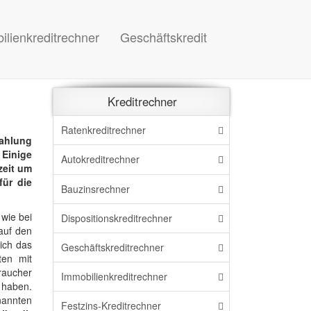
ilienkreditrechner
Geschäftskredit
Kreditrechner
Ratenkreditrechner
ahlung
Einige
Autokreditrechner
zeit um
für die
Bauzinsrechner
 wie bei
Dispo
sitions
kreditrechner
auf den
ich das
Geschäftskreditrechner
ten mit
raucher
Immo
bilien
kreditrechner
n haben.
nannten
Festzins-Kreditrechner