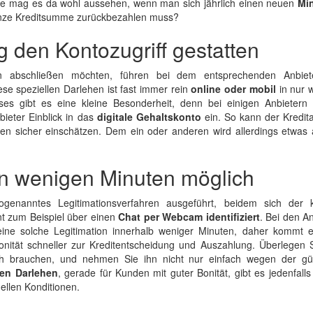
Wie mag es da wohl aussehen, wenn man sich jährlich einen neuen
Min
ganze Kreditsumme zurückbezahlen muss?
ag den Kontozugriff gestatten
sen abschließen möchten, führen bei dem entsprechenden Anbie
ese speziellen Darlehen ist fast immer rein
online oder mobil
in nur 
s gibt es eine kleine Besonderheit, denn bei einigen Anbietern 
ieter Einblick in das
digitale Gehaltskonto
ein. So kann der Kredita
ten sicher einschätzen. Dem ein oder anderen wird allerdings etwas 
in wenigen Minuten möglich
genanntes Legitimationsverfahren ausgeführt, beidem sich der k
t zum Beispiel über einen
Chat per Webcam identifiziert
. Bei den A
 eine solche Legitimation innerhalb weniger Minuten, daher kommt 
ität schneller zur Kreditentscheidung und Auszahlung. Überlegen S
ich brauchen, und nehmen Sie ihn nicht nur einfach wegen der gü
gen Darlehen
, gerade für Kunden mit guter Bonität, gibt es jedenfall
uellen Konditionen.