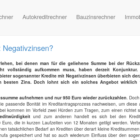
chner
Autokreditrechner
Bauzinsrechner
Immob
t Negativzinsen?
rlehen, bei denen man für die geliehene Summe bei der Rückz
cht vollständig aufkommen muss, haben derzeit Konjunktur. 
bieter sogenannter Kredite mit Negativzinsen überbieten sich der
n besten Zins. Doch lohnt sich ein solches Angebot wirklich 
nssumme aufnehmen und nur 950 Euro wieder zurückzahlen
. Doch
ie passende Bonität im Kreditantragsprozess nachweisen, um diese 
 Dabei kommen im Vorfeld zwei Hürden zum Tragen, zum einen richtet s
ditwürdigkeit
und zum anderen handelt es sich bei den Kredi
 Euro, die in kurzen Laufzeiten von 12 Monaten getilgt werden. Verb
einen tatsächlichen Bedarf an Krediten über derart kleine Kreditsumme
hufa gespeichert und hat so auch wiederum Einfluss über den soge