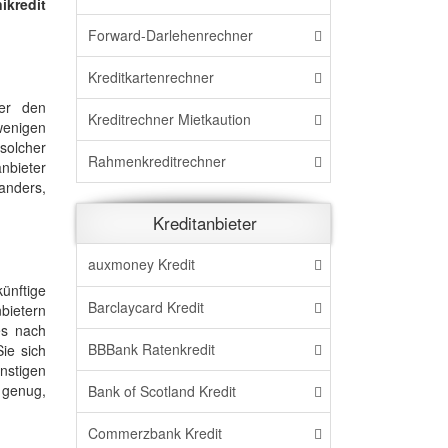
ikredit
Forward-Darlehenrechner
Kreditkartenrechner
ter den
Kreditrechner Mietkaution
wenigen
solcher
Rahmenkreditrechner
nbieter
anders,
Kreditanbieter
auxmoney Kredit
ünftige
Barclaycard Kredit
nbietern
es nach
BBBank Ratenkredit
ie sich
nstigen
s genug,
Bank of Scotland Kredit
Commerzbank Kredit