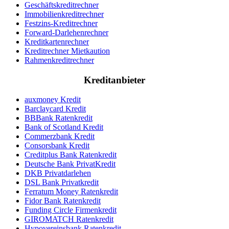
Geschäftskreditrechner
Immo
bilien
kreditrechner
Festzins-Kreditrechner
Forward-Darlehenrechner
Kreditkartenrechner
Kreditrechner Mietkaution
Rahmenkreditrechner
Kreditanbieter
auxmoney Kredit
Barclaycard Kredit
BBBank Ratenkredit
Bank of Scotland Kredit
Commerzbank Kredit
Consorsbank Kredit
Creditplus Bank Ratenkredit
Deutsche Bank PrivatKredit
DKB Privatdarlehen
DSL Bank Privatkredit
Ferratum Money Ratenkredit
Fidor Bank Ratenkredit
Funding Circle Firmenkredit
GIROMATCH Ratenkredit
Hypovereinsbank Ratenkredit