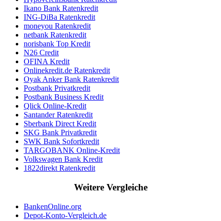
Ikano Bank Ratenkredit
ING-DiBa Ratenkredit
moneyou Ratenkredit
netbank Ratenkredit
norisbank Top Kredit
N26 Credit
OFINA Kredit
Onlinekredit.de Ratenkredit
Oyak Anker Bank Ratenkredit
Postbank Privatkredit
Postbank Business Kredit
Qlick Online-Kredit
Santander Ratenkredit
Sberbank Direct Kredit
SKG Bank Privatkredit
SWK Bank Sofortkredit
TARGOBANK Online-Kredit
Volkswagen Bank Kredit
1822direkt Ratenkredit
Weitere Vergleiche
BankenOnline.org
Depot-Konto-Vergleich.de