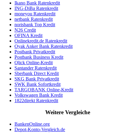
Ikano Bank Ratenkredit
ING-DiBa Ratenkredit
moneyou Ratenkredit
netbank Ratenkredit
norisbank Top Kredit
N26 Credit
OFINA Kredit
Onlinekredit.de Ratenkredit
Oyak Anker Bank Ratenkredit
Postbank Privatkredit
Postbank Business Kredit
Qlick Online-Kredit
Santander Ratenkredit
Sberbank Direct Kredit
SKG Bank Privatkredit
SWK Bank Sofortkredit
TARGOBANK Online-Kredit
Volkswagen Bank Kredit
1822direkt Ratenkredit
Weitere Vergleiche
BankenOnline.org
Depot-Konto-Vergleich.de