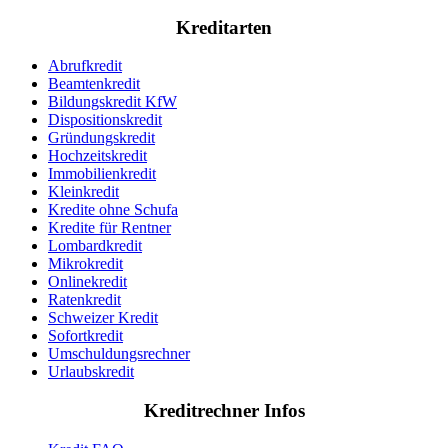
Kreditarten
Abrufkredit
Beamtenkredit
Bildungskredit KfW
Dispositionskredit
Gründungskredit
Hochzeitskredit
Immobilienkredit
Kleinkredit
Kredite ohne Schufa
Kredite für Rentner
Lombardkredit
Mikrokredit
Onlinekredit
Ratenkredit
Schweizer Kredit
Sofortkredit
Umschuldungsrechner
Urlaubskredit
Kreditrechner Infos