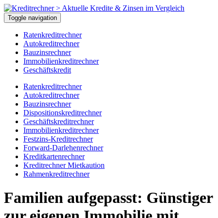
Toggle navigation
Ratenkreditrechner
Autokreditrechner
Bauzinsrechner
Immobilienkreditrechner
Geschäftskredit
Ratenkreditrechner
Autokreditrechner
Bauzinsrechner
Dispo
sitions
kreditrechner
Geschäftskreditrechner
Immo
bilien
kreditrechner
Festzins-Kreditrechner
Forward-Darlehenrechner
Kreditkartenrechner
Kreditrechner Mietkaution
Rahmenkreditrechner
Familien aufgepasst: Günstiger
zur eigenen Immobilie mit