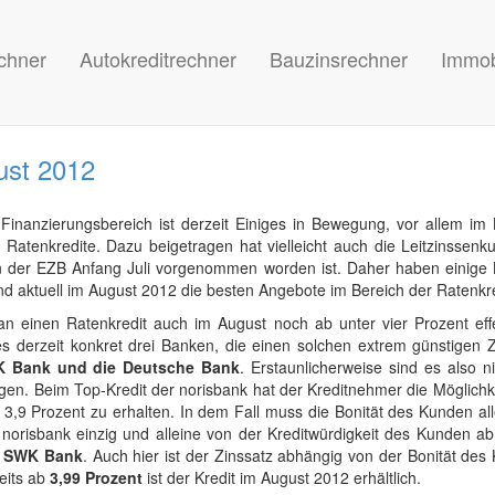
chner
Autokreditrechner
Bauzinsrechner
Immob
ust 2012
Finanzierungsbereich ist derzeit Einiges in Bewegung, vor allem im 
 Ratenkredite. Dazu beigetragen hat vielleicht auch die Leitzinssenk
n der EZB Anfang Juli vorgenommen worden ist. Daher haben einige
nd aktuell im August 2012 die besten Angebote im Bereich der Ratenkr
n einen Ratenkredit auch im August noch ab unter vier Prozent eff
es derzeit konkret drei Banken, die einen solchen extrem günstigen Z
K Bank und die Deutsche Bank
. Erstaunlicherweise sind es also n
egen. Beim Top-Kredit der norisbank hat der Kreditnehmer die Möglichk
3,9 Prozent zu erhalten. In dem Fall muss die Bonität des Kunden all
norisbank einzig und alleine von der Kreditwürdigkeit des Kunden ab
er SWK Bank
. Auch hier ist der Zinssatz abhängig von der Bonität de
eits ab
3,99 Prozent
ist der Kredit im August 2012 erhältlich.