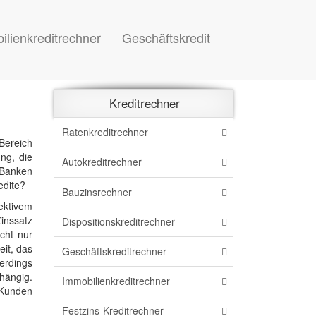
ilienkreditrechner
Geschäftskredit
Kreditrechner
Ratenkreditrechner
Bereich
ung, die
Autokreditrechner
 Banken
edite?
Bauzinsrechner
ektivem
inssatz
Dispo
sitions
kreditrechner
icht nur
eit, das
Geschäftskreditrechner
erdings
hängig.
Immo
bilien
kreditrechner
s Kunden
Festzins-Kreditrechner