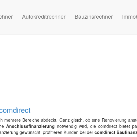
chner
Autokreditrechner
Bauzinsrechner
Immob
comdirect
ich mehrere Bereiche abdeckt. Ganz gleich, ob eine Renovierung anste
ine
Anschlussfinanzierung
notwendig wird, die comdirect bietet p
inanzierung gewünscht, profitieren Kunden bei der
comdirect Baufinan