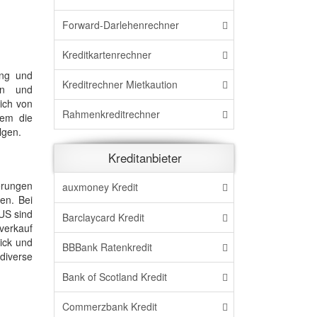
Forward-Darlehenrechner
Kreditkartenrechner
ung und
Kreditrechner Mietkaution
en und
eich von
Rahmenkreditrechner
dem die
lgen.
Kreditanbieter
erungen
auxmoney Kredit
en. Bei
US sind
Barclaycard Kredit
verkauf
ick und
BBBank Ratenkredit
diverse
Bank of Scotland Kredit
Commerzbank Kredit