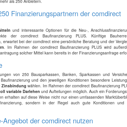
mehr als 250 Anbietern.
50 Finanzierungspartnern der comdirect
itteln
und interessante Optionen für die Neu-, Anschlussfinanzier
nkte der comdirect Baufinanzierung PLUS. Künftige Bauherr
, erwartet bei der comdirect eine persönliche Beratung und der Vergl
rn
. Im Rahmen der comdirect Baufinanzierung PLUS wird außer
antragung solcher Mittel kann bereits in der Finanzierungsanfrage erfo
e
stungen von 250 Bausparkassen, Banken, Sparkassen und Versich
 Baufinanzierung und den jeweiligen Konditionen besondere Leistung
e Zinsbindung
wählen. Im Rahmen der comdirect Baufinanzierung PL
oll variable Darlehen
und Aufteilungen möglich. Auch ein Forderungs
n erhalten auf diese Weise nicht nur einen umfassenden Marktüberbl
nanzierung, sondern in der Regel auch gute Konditionen und 
ne-Angebot der comdirect nutzen