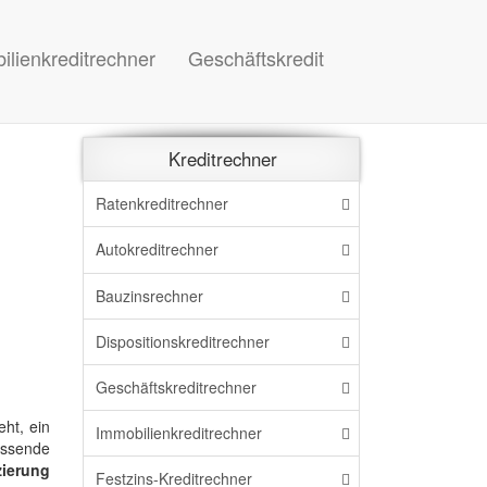
ilienkreditrechner
Geschäftskredit
Kreditrechner
Ratenkreditrechner
Autokreditrechner
Bauzinsrechner
Dispo
sitions
kreditrechner
Geschäftskreditrechner
ht, ein
Immo
bilien
kreditrechner
assende
zierung
Festzins-Kreditrechner