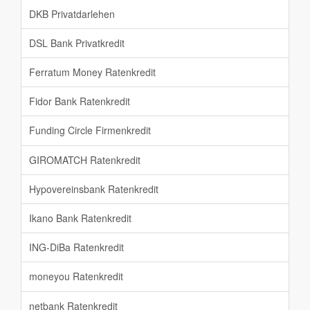
DKB Privatdarlehen
DSL Bank Privatkredit
Ferratum Money Ratenkredit
Fidor Bank Ratenkredit
Funding Circle Firmenkredit
GIROMATCH Ratenkredit
Hypovereinsbank Ratenkredit
Ikano Bank Ratenkredit
ING-DiBa Ratenkredit
moneyou Ratenkredit
netbank Ratenkredit