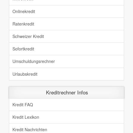
Onlinekredit
Ratenkredit
Schweizer Kredit
Sofortkredit
Umschuldungsrechner
Urlaubskredit
Kreditrechner Infos
Kredit FAQ
Kredit Lexikon
Kredit Nachrichten