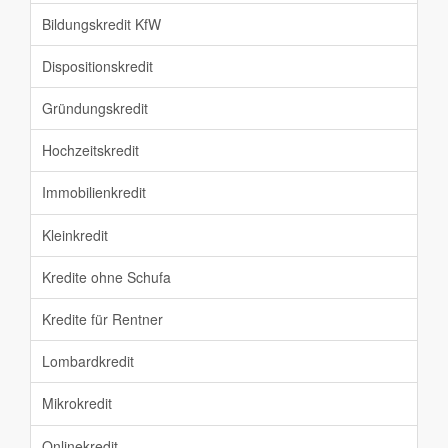
Bildungskredit KfW
Dispositionskredit
Gründungskredit
Hochzeitskredit
Immobilienkredit
Kleinkredit
Kredite ohne Schufa
Kredite für Rentner
Lombardkredit
Mikrokredit
Onlinekredit