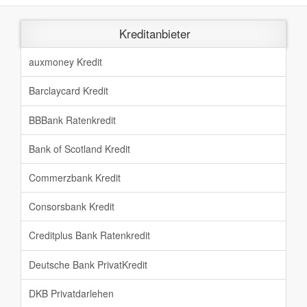
Kreditanbieter
auxmoney Kredit
Barclaycard Kredit
BBBank Ratenkredit
Bank of Scotland Kredit
Commerzbank Kredit
Consorsbank Kredit
Creditplus Bank Ratenkredit
Deutsche Bank PrivatKredit
DKB Privatdarlehen