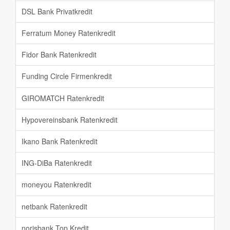
DSL Bank Privatkredit
Ferratum Money Ratenkredit
Fidor Bank Ratenkredit
Funding Circle Firmenkredit
GIROMATCH Ratenkredit
Hypovereinsbank Ratenkredit
Ikano Bank Ratenkredit
ING-DiBa Ratenkredit
moneyou Ratenkredit
netbank Ratenkredit
norisbank Top Kredit