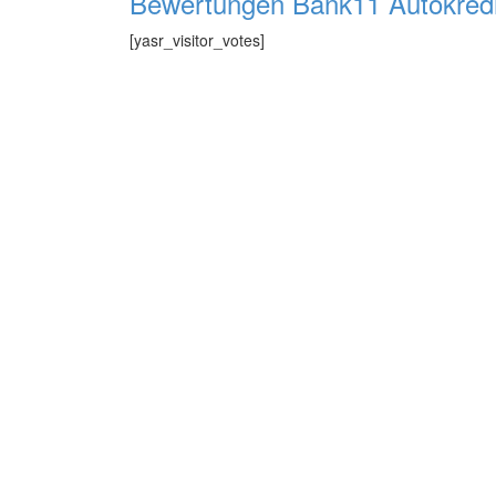
Bewertungen Bank11 Autokredi
[yasr_visitor_votes]