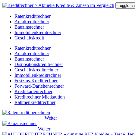
Toggle na
Ratenkreditrechner
Autokreditrechner
Bauzinsrechner
Immobilienkreditrechner
Geschäftskredit
Ratenkreditrechner
Autokreditrechner
Bauzinsrechner
Dispo
sitions
kreditrechner
Geschäftskreditrechner
Immo
bilien
kreditrechner
Festzins-Kreditrechner
Forward-Darlehenrechner
Kreditkartenrechner
Kreditrechner Mietkaution
Rahmenkreditrechner
Ratenkreditrechner ...
Weiter
Bauzinsrechner ...
Weiter